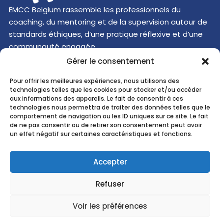
EMCC Belgium rassemble les professionnels du
coaching, du mentoring et de la supervision autour de
standards éthiques, d’une pratique réflexive et d’une
communauté engagée.
Découvrir
Gérer le consentement
Pour offrir les meilleures expériences, nous utilisons des
Recherche ...
technologies telles que les cookies pour stocker et/ou accéder
aux informations des appareils. Le fait de consentir à ces
technologies nous permettra de traiter des données telles que le
comportement de navigation ou les ID uniques sur ce site. Le fait
EMCC
Belgium
asbl
de ne pas consentir ou de retirer son consentement peut avoir
Hive5
un effet négatif sur certaines caractéristiques et fonctions.
Cours
Saint-Michel 30b
1040 Brussels
Accepter
Belgium
N° Entreprise :
0890.588.771
Refuser
Courriel :
contact@emccbelgium.org
Voir les préférences
NL
EN
FR