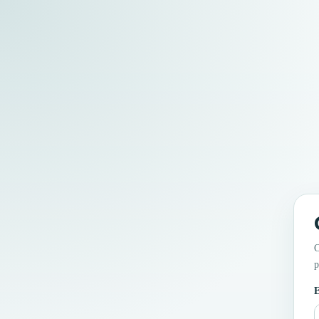
C
p
E