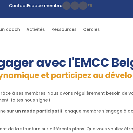
Contact
Espace membre
FR
 un coach
Activités
Ressources
Cercles
gager avec l'EMCC Be
dynamique et participez au déve
t grâce à ses membres. Nous avons régulièrement besoin de vo
nt, faites nous signe !
onne
sur un mode participatif
, chaque membre s'engage à d
 de la structure sur différents plans. Que vous vouliez être