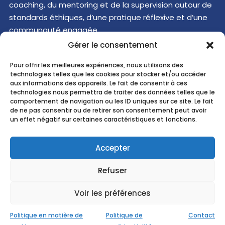
coaching, du mentoring et de la supervision autour de
standards éthiques, d’une pratique réflexive et d’une
communauté engagée.
Découvrir
Gérer le consentement
Pour offrir les meilleures expériences, nous utilisons des
Recherche ...
technologies telles que les cookies pour stocker et/ou accéder
aux informations des appareils. Le fait de consentir à ces
technologies nous permettra de traiter des données telles que le
comportement de navigation ou les ID uniques sur ce site. Le fait
EMCC
Belgium
asbl
de ne pas consentir ou de retirer son consentement peut avoir
Hive5
un effet négatif sur certaines caractéristiques et fonctions.
Cours
Saint-Michel 30b
1040 Brussels
Accepter
Belgium
N° Entreprise :
0890.588.771
Refuser
Courriel :
contact@emccbelgium.org
Voir les préférences
NL
EN
FR
Politique en matière de
Politique de
Contact
© 2026 EMCC Belgium. Tous
CGU
|
Politique de confidentialité