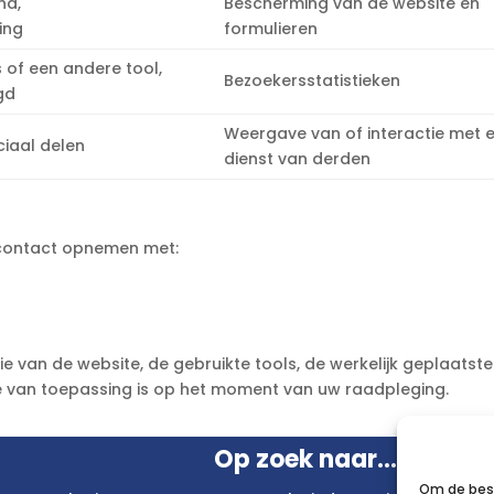
ha,
Bescherming van de website en
ing
formulieren
 of een andere tool,
Bezoekersstatistieken
gd
Weergave van of interactie met 
ciaal delen
dienst van derden
 contact opnemen met:
 van de website, de gebruikte tools, de werkelijk geplaatste 
ie van toepassing is op het moment van uw raadpleging.
Op zoek naar...
Om de best