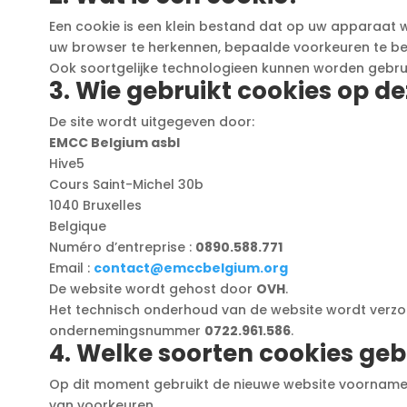
Een cookie is een klein bestand dat op uw apparaat w
uw browser te herkennen, bepaalde voorkeuren te bew
Ook soortgelijke technologieen kunnen worden gebruikt
3. Wie gebruikt cookies op d
De site wordt uitgegeven door:
EMCC Belgium asbl
Hive5
Cours Saint-Michel 30b
1040 Bruxelles
Belgique
Numéro d’entreprise :
0890.588.771
Email :
contact@emccbelgium.org
De website wordt gehost door
OVH
.
Het technisch onderhoud van de website wordt verz
ondernemingsnummer
0722.961.586
.
4. Welke soorten cookies geb
Op dit moment gebruikt de nieuwe website voornamelij
van voorkeuren.