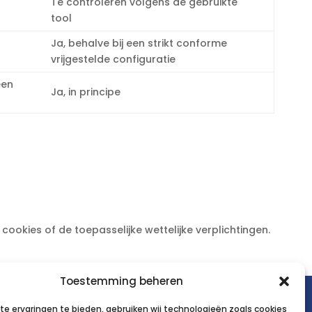
Te controleren volgens de gebruikte
tool
Ja, behalve bij een strikt conforme
vrijgestelde configuratie
een
Ja, in principe
cookies of de toepasselijke wettelijke verplichtingen.
Toestemming beheren
EMCC
Belgium
asbl
Hive5
e ervaringen te bieden, gebruiken wij technologieën zoals cookies