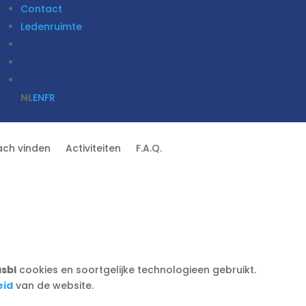
Contact
Ledenruimte
NL
EN
FR
ach vinden
Activiteiten
F.A.Q.
sbl
cookies en soortgelijke technologieen gebruikt.
eid
van de website.