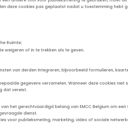
f een andere tool voor publieksmeting te gebruiken, moet di
orden deze cookies pas geplaatst nadat u toestemming hebt 
he Ruimte;
 weigeren of in te trekken als te geven.
sten van derden integreren, bijvoorbeeld formulieren, kaarten
epaalde gegevens verzamelen. Wanneer deze cookies niet stri
dat vereist.
s van het gerechtvaardigd belang van EMCC Belgium om een fu
 gevraagde dienst.
es voor publieksmeting, marketing, video of sociale netwerk