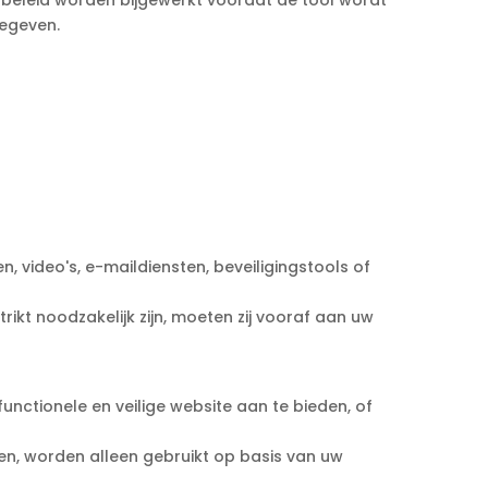
t beleid worden bijgewerkt voordat de tool wordt
gegeven.
, video's, e-maildiensten, beveiligingstools of
kt noodzakelijk zijn, moeten zij vooraf aan uw
nctionele en veilige website aan te bieden, of
en, worden alleen gebruikt op basis van uw