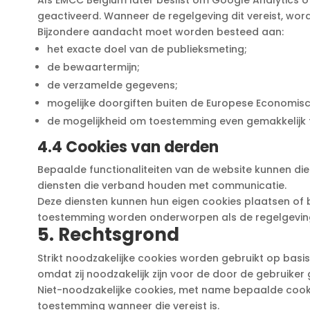
Als EMCC Belgium later beslist om Google Analytics o
geactiveerd. Wanneer de regelgeving dit vereist, w
Bijzondere aandacht moet worden besteed aan:
het exacte doel van de publieksmeting;
de bewaartermijn;
de verzamelde gegevens;
mogelijke doorgiften buiten de Europese Economisc
de mogelijkheid om toestemming even gemakkelijk te
4.4 Cookies van derden
Bepaalde functionaliteiten van de website kunnen dien
diensten die verband houden met communicatie.
Deze diensten kunnen hun eigen cookies plaatsen of b
toestemming worden onderworpen als de regelgeving 
5. Rechtsgrond
Strikt noodzakelijke cookies worden gebruikt op basi
omdat zij noodzakelijk zijn voor de door de gebruiker
Niet-noodzakelijke cookies, met name bepaalde cooki
toestemming wanneer die vereist is.