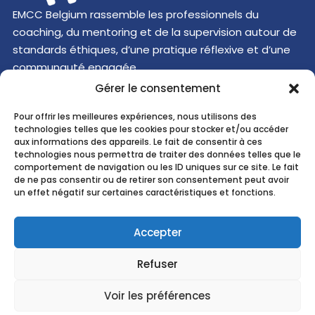
EMCC Belgium rassemble les professionnels du
coaching, du mentoring et de la supervision autour de
standards éthiques, d’une pratique réflexive et d’une
communauté engagée.
Découvrir
Gérer le consentement
Pour offrir les meilleures expériences, nous utilisons des
Recherche ...
technologies telles que les cookies pour stocker et/ou accéder
aux informations des appareils. Le fait de consentir à ces
technologies nous permettra de traiter des données telles que le
comportement de navigation ou les ID uniques sur ce site. Le fait
EMCC
Belgium
asbl
de ne pas consentir ou de retirer son consentement peut avoir
Hive5
un effet négatif sur certaines caractéristiques et fonctions.
Cours
Saint-Michel 30b
1040 Brussels
Accepter
Belgium
N° Entreprise :
0890.588.771
Refuser
Courriel :
contact@emccbelgium.org
Voir les préférences
NL
EN
FR