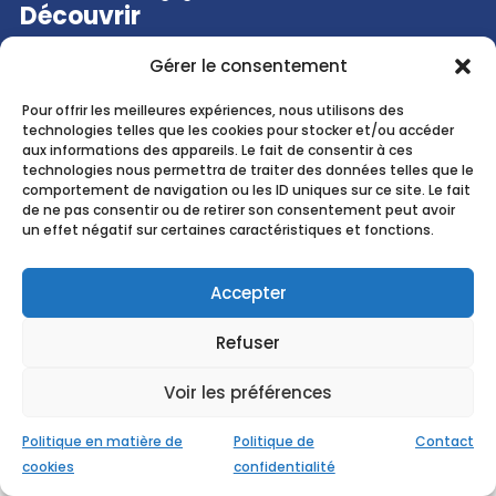
Découvrir
Gérer le consentement
Recherche ...
Pour offrir les meilleures expériences, nous utilisons des
technologies telles que les cookies pour stocker et/ou accéder
aux informations des appareils. Le fait de consentir à ces
EMCC
Belgium
asbl
technologies nous permettra de traiter des données telles que le
Hive5
comportement de navigation ou les ID uniques sur ce site. Le fait
Cours
Saint-Michel 30b
de ne pas consentir ou de retirer son consentement peut avoir
un effet négatif sur certaines caractéristiques et fonctions.
1040 Brussels
Belgium
N° Entreprise :
0890.588.771
Accepter
Courriel :
contact@emccbelgium.org
Refuser
FR
Voir les préférences
© 2026 EMCC Belgium. Tous
CGU
|
Politique de confidentialité
droits réservés
|
Politique cookies
Politique en matière de
Politique de
Contact
cookies
confidentialité