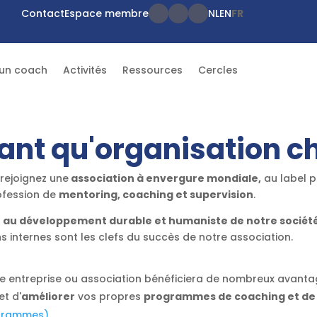
Contact
Espace membre
NL
EN
FR
 un coach
Activités
Ressources
Cercles
ant qu'organisation ch
 rejoignez une
association à envergure mondiale,
au label p
ofession de
mentoring, coaching et supervision
.
t au développement durable et humaniste de notre sociét
 internes sont les clefs du succès de notre association.
e entreprise ou association bénéficiera de nombreux avanta
et d'
améliorer
vos propres
programmes de coaching et de
grammes).