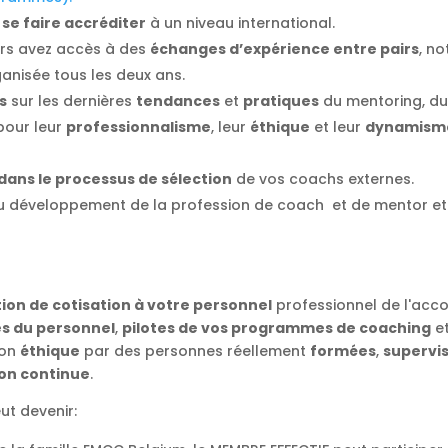
e
se faire accréditer
à un niveau international.
rs avez accès à des
échanges d’expérience entre pairs
, n
anisée tous les deux ans.
s
sur les dernières
tendances
et
pratiques
du mentoring, du 
pour leur
professionnalisme
, leur
éthique
et leur
dynamism
ans le processus de sélection
de vos coachs externes.
 développement de la profession de coach et de mentor e
ion de cotisation à votre personnel
professionnel de l'ac
s du personnel
,
pilotes de vos programmes de coaching
et
çon
éthique
par des personnes réellement
formées
,
supervi
on continue
.
ut devenir: