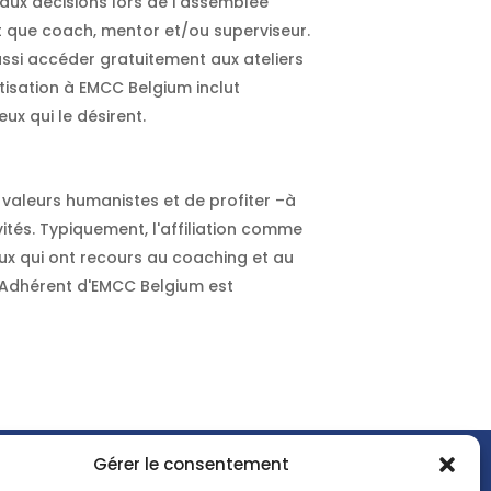
aux décisions lors de l’assemblée
nt que coach, mentor et/ou superviseur.
ussi accéder gratuitement aux ateliers
tisation à EMCC Belgium inclut
ux qui le désirent.
 valeurs humanistes et de profiter –à
vités. Typiquement, l'affiliation comme
x qui ont recours au coaching et au
 Adhérent d'EMCC Belgium est
EMCC
Belgium
asbl
Gérer le consentement
Hive5