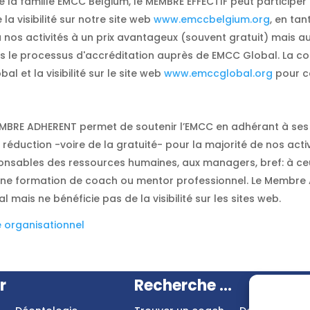
 la famille EMCC Belgium, le MEMBRE EFFECTIF peut participer 
la visibilité sur notre site web
www.emccbelgium.org
, en ta
 à nos activités à un prix avantageux (souvent gratuit) mais a
ns le processus d'accréditation auprès de EMCC Global. La co
 et la visibilité sur le site web
www.emccglobal.org
pour ce
MEMBRE ADHERENT permet de soutenir l’EMCC en adhérant à ses
 réduction -voire de la gratuité- pour la majorité de nos acti
nsables des ressources humaines, aux managers, bref: à ceu
i une formation de coach ou mentor professionnel. Le Membre
is ne bénéficie pas de la visibilité sur les sites web.
 organisationnel
r
Recherche ...